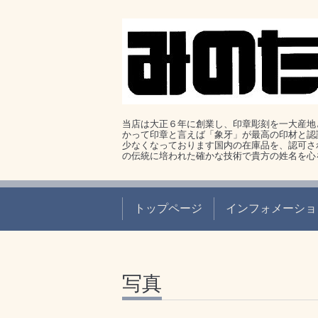
当店は大正６年に創業し、印章彫刻を一大産地
かって印章と言えば「象牙」が最高の印材と認
少なくなっております国内の在庫品を、認可さ
の伝統に培われた確かな技術で貴方の姓名を心
トップページ
インフォメーショ
写真